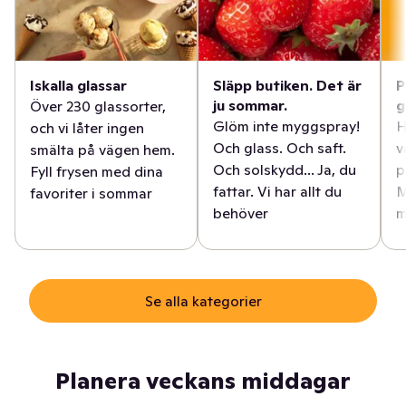
Iskalla glassar
Släpp butiken. Det är
P
ju sommar.
g
Över 230 glassorter,
Glöm inte myggspray!
H
och vi låter ingen
Och glass. Och saft.
v
smälta på vägen hem.
Och solskydd... Ja, du
p
Fyll frysen med dina
fattar. Vi har allt du
M
favoriter i sommar
behöver
m
Se alla kategorier
Planera veckans middagar