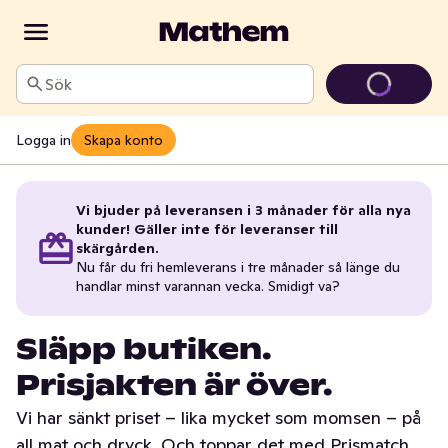
Sök
Logga in
Skapa konto
Vi bjuder på leveransen i 3 månader för alla nya
kunder! Gäller inte för leveranser till
skärgården.
Nu får du fri hemleverans i tre månader så länge du
handlar minst varannan vecka. Smidigt va?
Släpp butiken.
Prisjakten är över.
Vi har sänkt priset – lika mycket som momsen – på
all mat och dryck. Och toppar det med Prismatch