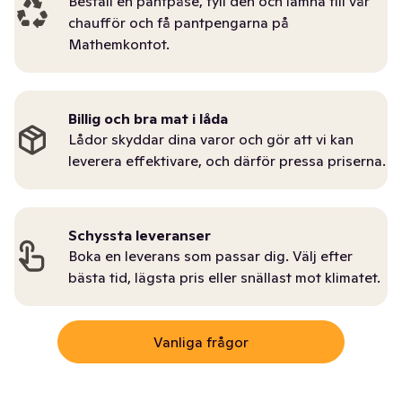
Beställ en pantpåse, fyll den och lämna till vår
chaufför och få pantpengarna på
Mathemkontot.
Billig och bra mat i låda
Lådor skyddar dina varor och gör att vi kan
leverera effektivare, och därför pressa priserna.
Schyssta leveranser
Boka en leverans som passar dig. Välj efter
bästa tid, lägsta pris eller snällast mot klimatet.
Vanliga frågor