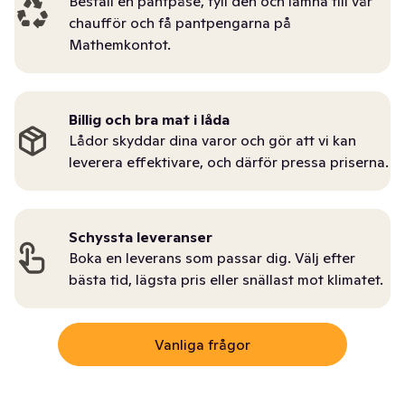
Beställ en pantpåse, fyll den och lämna till vår
chaufför och få pantpengarna på
Mathemkontot.
Billig och bra mat i låda
Lådor skyddar dina varor och gör att vi kan
leverera effektivare, och därför pressa priserna.
Schyssta leveranser
Boka en leverans som passar dig. Välj efter
bästa tid, lägsta pris eller snällast mot klimatet.
Vanliga frågor