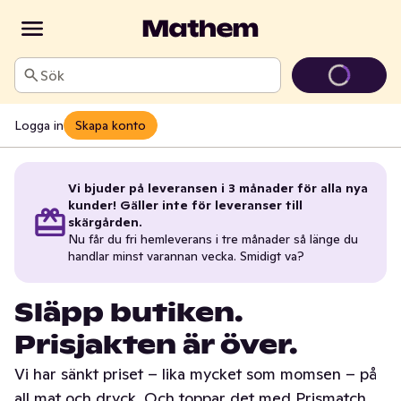
Sök
Logga in
Skapa konto
Vi bjuder på leveransen i 3 månader för alla nya
kunder! Gäller inte för leveranser till
skärgården.
Nu får du fri hemleverans i tre månader så länge du
handlar minst varannan vecka. Smidigt va?
Släpp butiken.
Prisjakten är över.
Vi har sänkt priset – lika mycket som momsen – på
all mat och dryck. Och toppar det med Prismatch