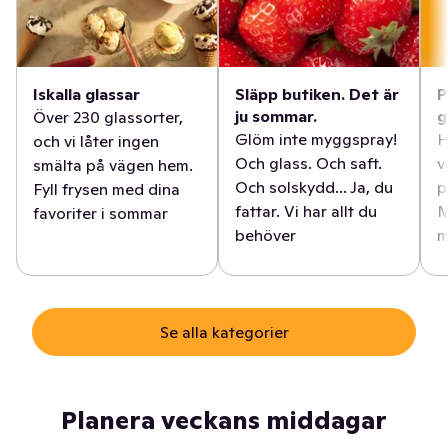
Iskalla glassar
Släpp butiken. Det är
P
ju sommar.
g
Över 230 glassorter,
Glöm inte myggspray!
H
och vi låter ingen
Och glass. Och saft.
v
smälta på vägen hem.
Och solskydd... Ja, du
p
Fyll frysen med dina
fattar. Vi har allt du
M
favoriter i sommar
behöver
m
Se alla kategorier
Planera veckans middagar