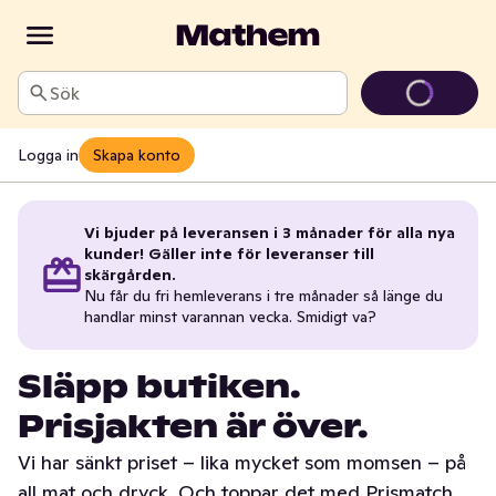
Sök
Logga in
Skapa konto
Vi bjuder på leveransen i 3 månader för alla nya
kunder! Gäller inte för leveranser till
skärgården.
Nu får du fri hemleverans i tre månader så länge du
handlar minst varannan vecka. Smidigt va?
Släpp butiken.
Prisjakten är över.
Vi har sänkt priset – lika mycket som momsen – på
all mat och dryck. Och toppar det med Prismatch