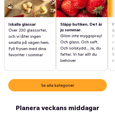
Iskalla glassar
Släpp butiken. Det är
P
ju sommar.
g
Över 230 glassorter,
Glöm inte myggspray!
H
och vi låter ingen
Och glass. Och saft.
v
smälta på vägen hem.
Och solskydd... Ja, du
p
Fyll frysen med dina
fattar. Vi har allt du
M
favoriter i sommar
behöver
m
Se alla kategorier
Planera veckans middagar