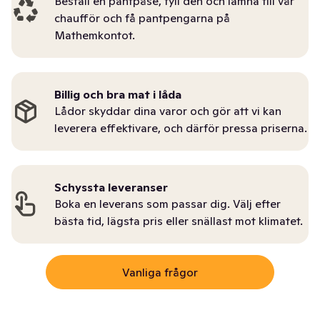
Beställ en pantpåse, fyll den och lämna till vår
chaufför och få pantpengarna på
Mathemkontot.
Billig och bra mat i låda
Lådor skyddar dina varor och gör att vi kan
leverera effektivare, och därför pressa priserna.
Schyssta leveranser
Boka en leverans som passar dig. Välj efter
bästa tid, lägsta pris eller snällast mot klimatet.
Vanliga frågor