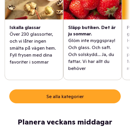
Iskalla glassar
Släpp butiken. Det är
P
ju sommar.
g
Över 230 glassorter,
Glöm inte myggspray!
H
och vi låter ingen
Och glass. Och saft.
v
smälta på vägen hem.
Och solskydd... Ja, du
p
Fyll frysen med dina
fattar. Vi har allt du
M
favoriter i sommar
behöver
m
Se alla kategorier
Planera veckans middagar