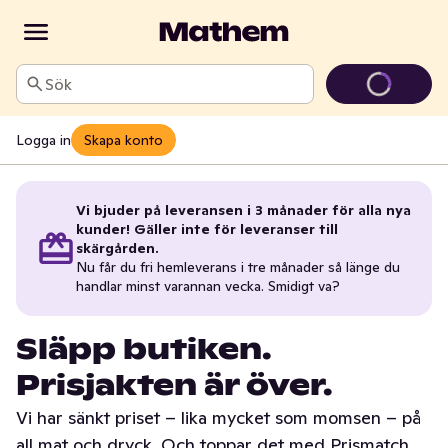
Sök
Logga in
Skapa konto
Vi bjuder på leveransen i 3 månader för alla nya
kunder! Gäller inte för leveranser till
skärgården.
Nu får du fri hemleverans i tre månader så länge du
handlar minst varannan vecka. Smidigt va?
Släpp butiken.
Prisjakten är över.
Vi har sänkt priset – lika mycket som momsen – på
all mat och dryck. Och toppar det med Prismatch