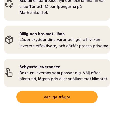
Beställ en pantpåse, fyll den och lämna till vår
chaufför och få pantpengarna på
Mathemkontot.
Billig och bra mat i låda
Lådor skyddar dina varor och gör att vi kan
leverera effektivare, och därför pressa priserna.
Schyssta leveranser
Boka en leverans som passar dig. Välj efter
bästa tid, lägsta pris eller snällast mot klimatet.
Vanliga frågor