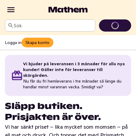
Sök
Logga in
Skapa konto
Vi bjuder på leveransen i 3 månader för alla nya
kunder! Gäller inte för leveranser till
skärgården.
Nu får du fri hemleverans i tre månader så länge du
handlar minst varannan vecka. Smidigt va?
Släpp butiken.
Prisjakten är över.
Vi har sänkt priset – lika mycket som momsen – på
all mat och dryck. Och toppar det med Prismatch