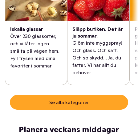
Iskalla glassar
Släpp butiken. Det är
P
ju sommar.
g
Över 230 glassorter,
Glöm inte myggspray!
H
och vi låter ingen
Och glass. Och saft.
v
smälta på vägen hem.
Och solskydd... Ja, du
p
Fyll frysen med dina
fattar. Vi har allt du
M
favoriter i sommar
behöver
m
Se alla kategorier
Planera veckans middagar