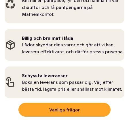
Beställ en pantpåse, fyll den och lämna till vår
chaufför och få pantpengarna på
Mathemkontot.
Billig och bra mat i låda
Lådor skyddar dina varor och gör att vi kan
leverera effektivare, och därför pressa priserna.
Schyssta leveranser
Boka en leverans som passar dig. Välj efter
bästa tid, lägsta pris eller snällast mot klimatet.
Vanliga frågor