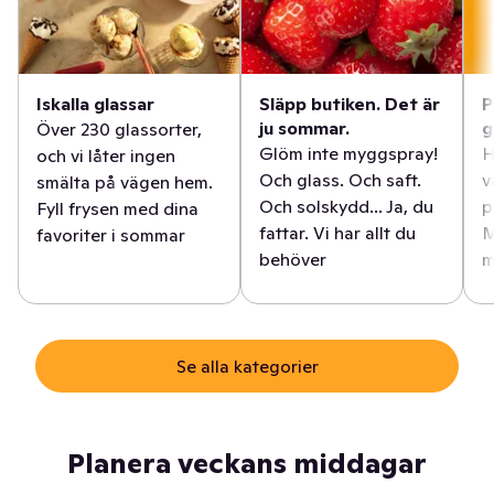
Iskalla glassar
Släpp butiken. Det är
P
ju sommar.
g
Över 230 glassorter,
Glöm inte myggspray!
H
och vi låter ingen
Och glass. Och saft.
v
smälta på vägen hem.
Och solskydd... Ja, du
p
Fyll frysen med dina
fattar. Vi har allt du
M
favoriter i sommar
behöver
m
Se alla kategorier
Planera veckans middagar