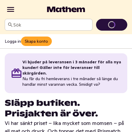
Sök
Logga in
Skapa konto
Vi bjuder på leveransen i 3 månader för alla nya
kunder! Gäller inte för leveranser till
skärgården.
Nu får du fri hemleverans i tre månader så länge du
handlar minst varannan vecka. Smidigt va?
Släpp butiken.
Prisjakten är över.
Vi har sänkt priset – lika mycket som momsen – på
all mat och dryck. Och toppar det med Prismatch