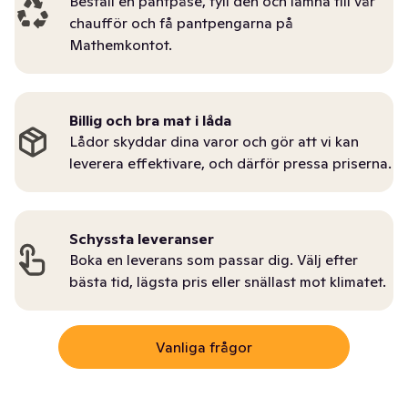
Beställ en pantpåse, fyll den och lämna till vår
chaufför och få pantpengarna på
Mathemkontot.
Billig och bra mat i låda
Lådor skyddar dina varor och gör att vi kan
leverera effektivare, och därför pressa priserna.
Schyssta leveranser
Boka en leverans som passar dig. Välj efter
bästa tid, lägsta pris eller snällast mot klimatet.
Vanliga frågor