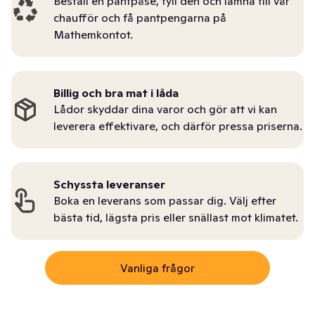
Beställ en pantpåse, fyll den och lämna till vår
chaufför och få pantpengarna på
Mathemkontot.
Billig och bra mat i låda
Lådor skyddar dina varor och gör att vi kan
leverera effektivare, och därför pressa priserna.
Schyssta leveranser
Boka en leverans som passar dig. Välj efter
bästa tid, lägsta pris eller snällast mot klimatet.
Vanliga frågor