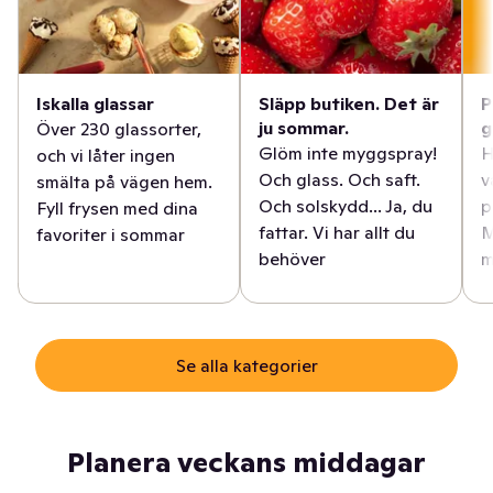
Iskalla glassar
Släpp butiken. Det är
P
ju sommar.
g
Över 230 glassorter,
Glöm inte myggspray!
H
och vi låter ingen
Och glass. Och saft.
v
smälta på vägen hem.
Och solskydd... Ja, du
p
Fyll frysen med dina
fattar. Vi har allt du
M
favoriter i sommar
behöver
m
Se alla kategorier
Planera veckans middagar