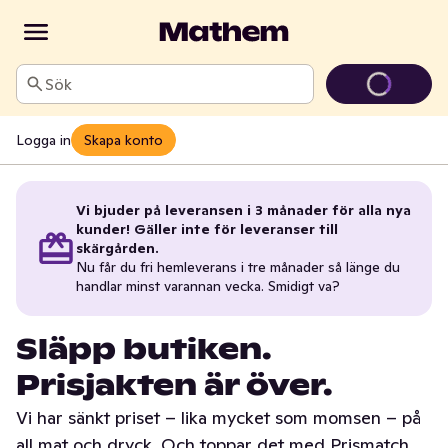
Sök
Logga in
Skapa konto
Vi bjuder på leveransen i 3 månader för alla nya
kunder! Gäller inte för leveranser till
skärgården.
Nu får du fri hemleverans i tre månader så länge du
handlar minst varannan vecka. Smidigt va?
Släpp butiken.
Prisjakten är över.
Vi har sänkt priset – lika mycket som momsen – på
all mat och dryck. Och toppar det med Prismatch