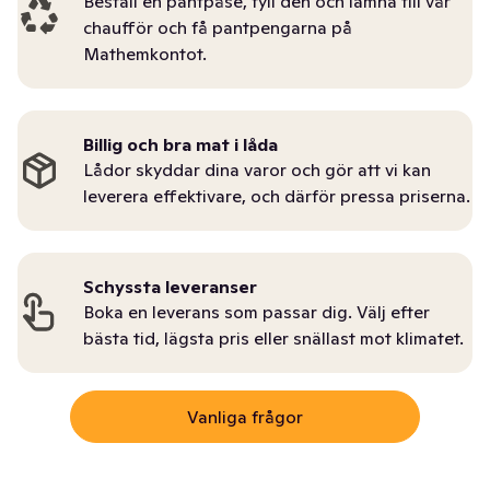
Beställ en pantpåse, fyll den och lämna till vår
chaufför och få pantpengarna på
Mathemkontot.
Billig och bra mat i låda
Lådor skyddar dina varor och gör att vi kan
leverera effektivare, och därför pressa priserna.
Schyssta leveranser
Boka en leverans som passar dig. Välj efter
bästa tid, lägsta pris eller snällast mot klimatet.
Vanliga frågor