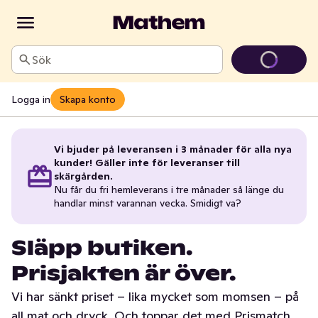
Sök
Logga in
Skapa konto
Vi bjuder på leveransen i 3 månader för alla nya
kunder! Gäller inte för leveranser till
skärgården.
Nu får du fri hemleverans i tre månader så länge du
handlar minst varannan vecka. Smidigt va?
Släpp butiken.
Prisjakten är över.
Vi har sänkt priset – lika mycket som momsen – på
all mat och dryck. Och toppar det med Prismatch