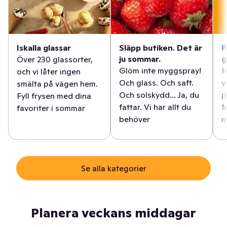
Iskalla glassar
Släpp butiken. Det är
P
ju sommar.
g
Över 230 glassorter,
Glöm inte myggspray!
H
och vi låter ingen
Och glass. Och saft.
v
smälta på vägen hem.
Och solskydd... Ja, du
p
Fyll frysen med dina
fattar. Vi har allt du
M
favoriter i sommar
behöver
m
Se alla kategorier
Planera veckans middagar