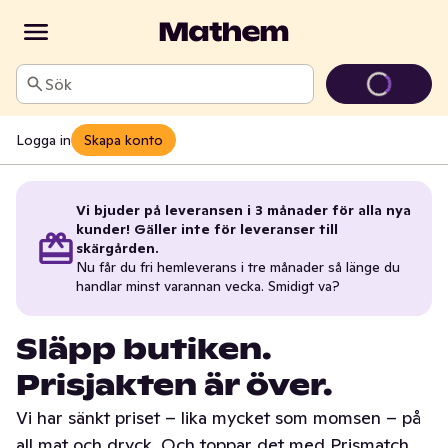
Sök
Logga in
Skapa konto
Vi bjuder på leveransen i 3 månader för alla nya
kunder! Gäller inte för leveranser till
skärgården.
Nu får du fri hemleverans i tre månader så länge du
handlar minst varannan vecka. Smidigt va?
Släpp butiken.
Prisjakten är över.
Vi har sänkt priset – lika mycket som momsen – på
all mat och dryck. Och toppar det med Prismatch