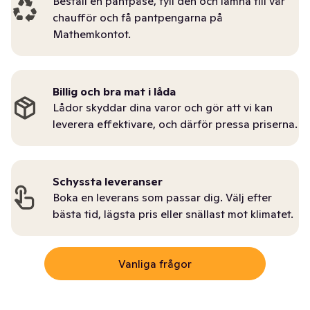
Beställ en pantpåse, fyll den och lämna till vår
chaufför och få pantpengarna på
Mathemkontot.
Billig och bra mat i låda
Lådor skyddar dina varor och gör att vi kan
leverera effektivare, och därför pressa priserna.
Schyssta leveranser
Boka en leverans som passar dig. Välj efter
bästa tid, lägsta pris eller snällast mot klimatet.
Vanliga frågor