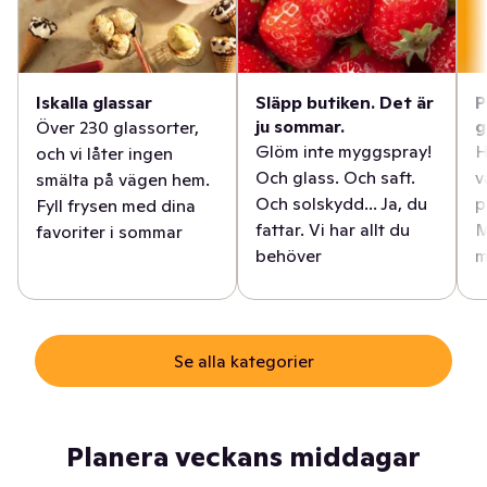
Iskalla glassar
Släpp butiken. Det är
P
ju sommar.
g
Över 230 glassorter,
Glöm inte myggspray!
H
och vi låter ingen
Och glass. Och saft.
v
smälta på vägen hem.
Och solskydd... Ja, du
p
Fyll frysen med dina
fattar. Vi har allt du
M
favoriter i sommar
behöver
m
Se alla kategorier
Planera veckans middagar