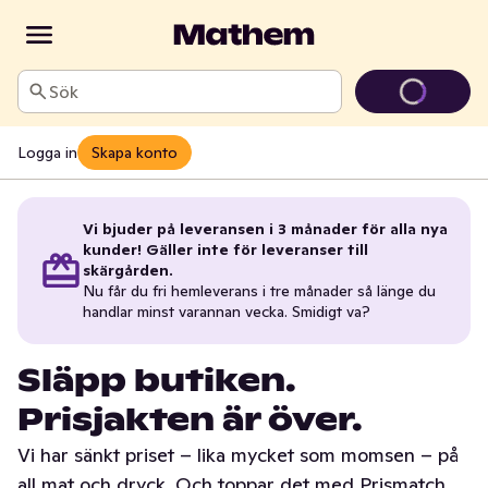
Sök
Logga in
Skapa konto
Vi bjuder på leveransen i 3 månader för alla nya
kunder! Gäller inte för leveranser till
skärgården.
Nu får du fri hemleverans i tre månader så länge du
handlar minst varannan vecka. Smidigt va?
Släpp butiken.
Prisjakten är över.
Vi har sänkt priset – lika mycket som momsen – på
all mat och dryck. Och toppar det med Prismatch