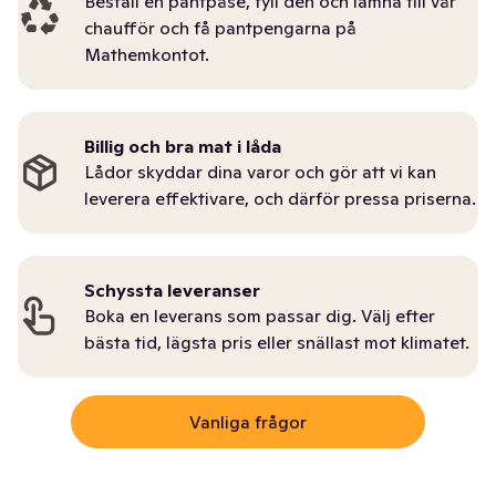
Beställ en pantpåse, fyll den och lämna till vår
chaufför och få pantpengarna på
Mathemkontot.
Billig och bra mat i låda
Lådor skyddar dina varor och gör att vi kan
leverera effektivare, och därför pressa priserna.
Schyssta leveranser
Boka en leverans som passar dig. Välj efter
bästa tid, lägsta pris eller snällast mot klimatet.
Vanliga frågor