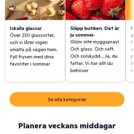
Iskalla glassar
Släpp butiken. Det är
P
ju sommar.
g
Över 230 glassorter,
Glöm inte myggspray!
H
och vi låter ingen
Och glass. Och saft.
v
smälta på vägen hem.
Och solskydd... Ja, du
p
Fyll frysen med dina
fattar. Vi har allt du
M
favoriter i sommar
behöver
m
Se alla kategorier
Planera veckans middagar