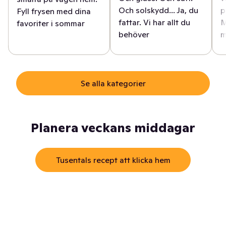
Och solskydd... Ja, du
p
Fyll frysen med dina
fattar. Vi har allt du
M
favoriter i sommar
behöver
m
Se alla kategorier
Planera veckans middagar
Tusentals recept att klicka hem