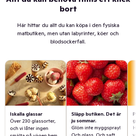
bort
Här hittar du allt du kan köpa i den fysiska
matbutiken, men utan labyrinter, köer och
blodsockerfall.
Iskalla glassar
Släpp butiken. Det är
P
ju sommar.
g
Över 230 glassorter,
Glöm inte myggspray!
H
och vi låter ingen
Och glass. Och saft.
v
smälta på vägen hem.