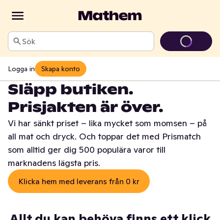
Sök
Logga in
Skapa konto
Släpp butiken.
Prisjakten är över.
Vi har sänkt priset – lika mycket som momsen – på
all mat och dryck. Och toppar det med Prismatch
som alltid ger dig 500 populära varor till
marknadens lägsta pris.
Klicka hem med leverans från 0 kr
Allt du kan behöva finns ett klick