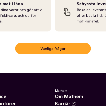
a mat i låda
Schyssta leve
dina varor och gör att vi
Boka en leverans
ffektivare, och därför
efter bästa tid, l
a.
mot klimatet.
Vanliga frågor
Mathem
ice
Om Mathem
antörer
Karriär