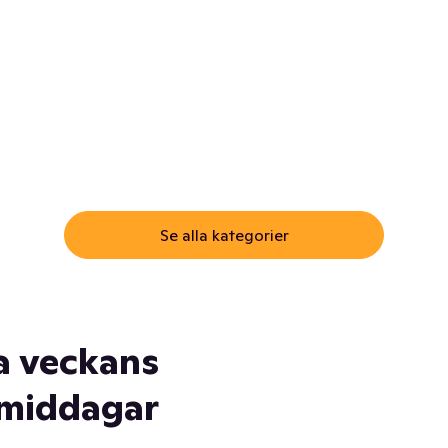
ommar.
Här får du samma varor till
samma lägsta pris som i
öm inte myggspray! Och
matbutiken. Men utan att g
ass. Och saft. Och
till matbutiken
lskydd... Ja, du fattar. Vi har
lt du behöver
Se alla kategorier
a veckans
middagar