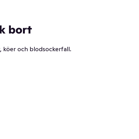
ck bort
, köer och blodsockerfall.
Vår delikatessdisk