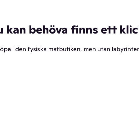
u kan behöva finns ett kli
 köpa i den fysiska matbutiken, men utan labyrinter
äpp butiken. Det är ju
Prismatch med garanti