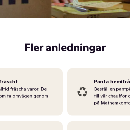
Fler anledningar
fräscht
Panta hemifr
lltid fräscha varor. De
Beställ en pantp
tom ta omvägen genom
till vår chauffö
på Mathemkonto