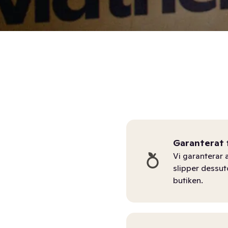
Garanterat 
Vi garanterar a
slipper dessu
butiken.