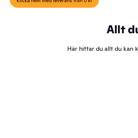
Klicka hem med leverans från 0 kr
Allt d
Här hittar du allt du kan
Iskalla glassar
Sl