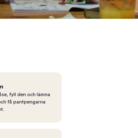
ån
åse, fyll den och lämna
r och få pantpengarna
t.