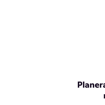
Över 230 glassorter, och vi
s
låter ingen smälta på vägen
Gl
hem. Fyll frysen med dina
gl
favoriter i sommar
so
al
Planer