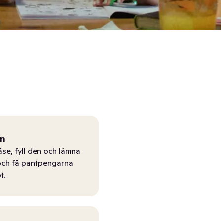
ån
åse, fyll den och lämna
r och få pantpengarna
t.