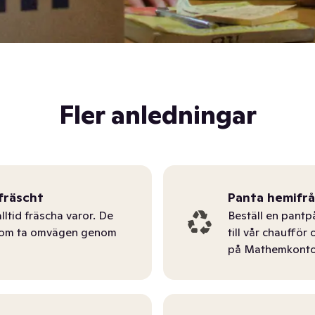
Fler anledningar
fräscht
Panta hemifr
lltid fräscha varor. De
Beställ en pantp
tom ta omvägen genom
till vår chauffö
på Mathemkonto