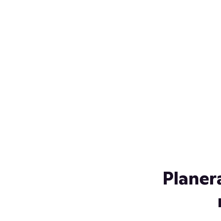
Över 230 glassorter, och vi
s
låter ingen smälta på vägen
Gl
hem. Fyll frysen med dina
gl
favoriter i sommar
so
al
Planer