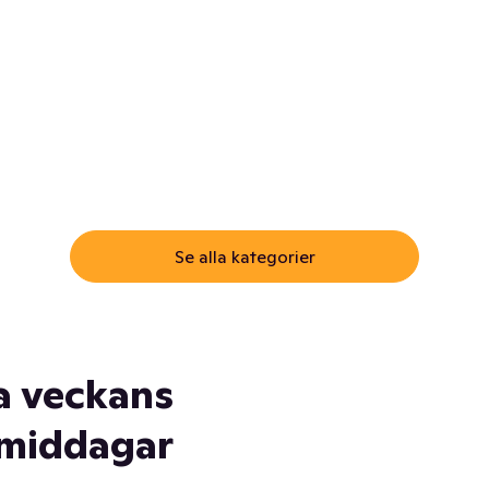
ommar.
Här får du samma varor till
samma lägsta pris som i
öm inte myggspray! Och
matbutiken. Men utan att g
ass. Och saft. Och
till matbutiken
lskydd... Ja, du fattar. Vi har
lt du behöver
Se alla kategorier
a veckans
middagar