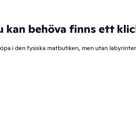
u kan behöva finns ett kli
 köpa i den fysiska matbutiken, men utan labyrinter
äpp butiken. Det är ju
Prismatch med garanti