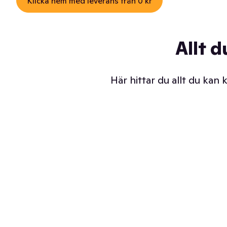
Klicka hem med leverans från 0 kr
Allt d
Här hittar du allt du kan
Iskalla glassar
Sl