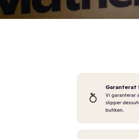
Garanterat 
Vi garanterar a
slipper dessu
butiken.