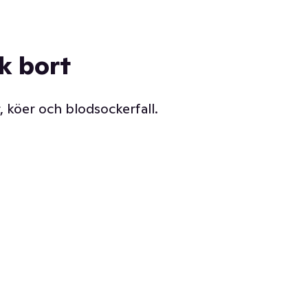
ck bort
, köer och blodsockerfall.
Vår delikatessdisk