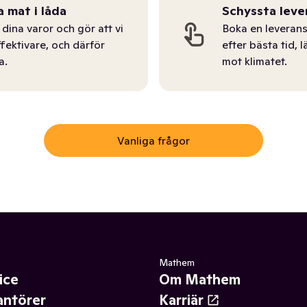
a mat i låda
Schyssta leve
dina varor och gör att vi
Boka en leverans
ffektivare, och därför
efter bästa tid, l
a.
mot klimatet.
Vanliga frågor
Mathem
ice
Om Mathem
antörer
Karriär