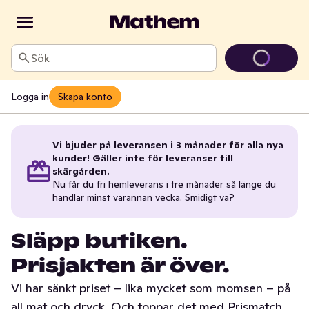
Sök
Logga in
Skapa konto
Vi bjuder på leveransen i 3 månader för alla nya
kunder! Gäller inte för leveranser till
skärgården.
Nu får du fri hemleverans i tre månader så länge du
handlar minst varannan vecka. Smidigt va?
Släpp butiken.
Prisjakten är över.
Vi har sänkt priset – lika mycket som momsen – på
all mat och dryck. Och toppar det med Prismatch