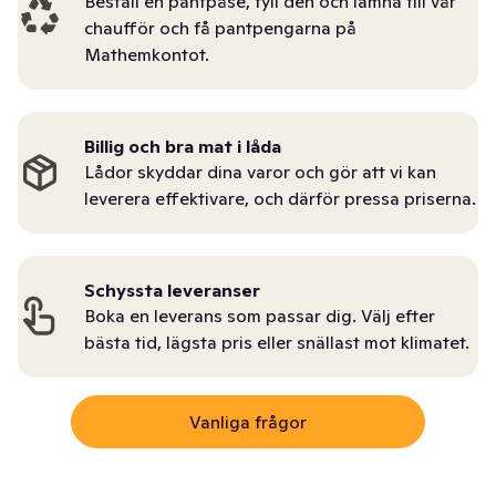
Beställ en pantpåse, fyll den och lämna till vår
chaufför och få pantpengarna på
Mathemkontot.
Billig och bra mat i låda
Lådor skyddar dina varor och gör att vi kan
leverera effektivare, och därför pressa priserna.
Schyssta leveranser
Boka en leverans som passar dig. Välj efter
bästa tid, lägsta pris eller snällast mot klimatet.
Vanliga frågor