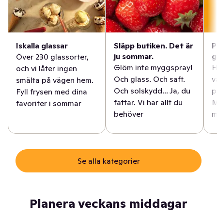
Iskalla glassar
Släpp butiken. Det är
P
ju sommar.
g
Över 230 glassorter,
Glöm inte myggspray!
H
och vi låter ingen
Och glass. Och saft.
v
smälta på vägen hem.
Och solskydd... Ja, du
p
Fyll frysen med dina
fattar. Vi har allt du
M
favoriter i sommar
behöver
m
Se alla kategorier
Planera veckans middagar