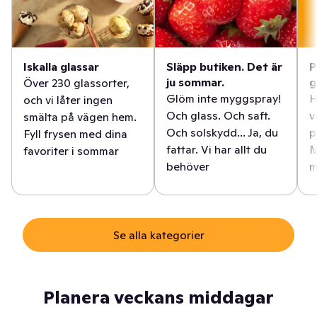
Iskalla glassar
Släpp butiken. Det är
P
ju sommar.
g
Över 230 glassorter,
Glöm inte myggspray!
H
och vi låter ingen
Och glass. Och saft.
v
smälta på vägen hem.
Och solskydd... Ja, du
p
Fyll frysen med dina
fattar. Vi har allt du
M
favoriter i sommar
behöver
m
Se alla kategorier
Planera veckans middagar