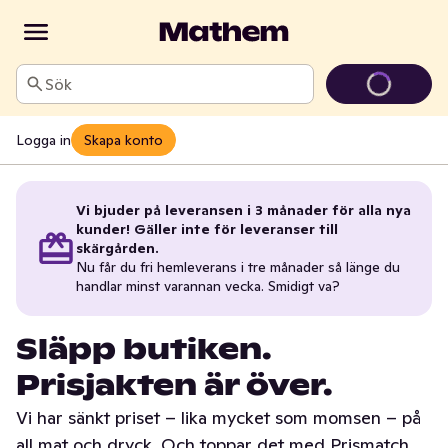
Sök
Logga in
Skapa konto
Vi bjuder på leveransen i 3 månader för alla nya
kunder! Gäller inte för leveranser till
skärgården.
Nu får du fri hemleverans i tre månader så länge du
handlar minst varannan vecka. Smidigt va?
Släpp butiken.
Prisjakten är över.
Vi har sänkt priset – lika mycket som momsen – på
all mat och dryck. Och toppar det med Prismatch