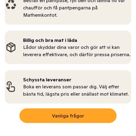
Beställ en pantpåse, fyll den och lämna till vår
chaufför och få pantpengarna på
Mathemkontot.
Billig och bra mat i låda
Lådor skyddar dina varor och gör att vi kan
leverera effektivare, och därför pressa priserna.
Schyssta leveranser
Boka en leverans som passar dig. Välj efter
bästa tid, lägsta pris eller snällast mot klimatet.
Vanliga frågor