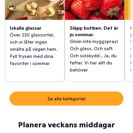
Iskalla glassar
Släpp butiken. Det är
P
ju sommar.
g
Över 230 glassorter,
Glöm inte myggspray!
H
och vi låter ingen
Och glass. Och saft.
v
smälta på vägen hem.
Och solskydd... Ja, du
p
Fyll frysen med dina
fattar. Vi har allt du
M
favoriter i sommar
behöver
m
Se alla kategorier
Planera veckans middagar