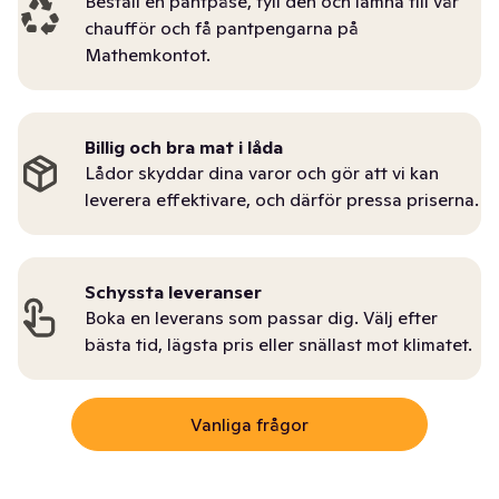
Beställ en pantpåse, fyll den och lämna till vår
chaufför och få pantpengarna på
Mathemkontot.
Billig och bra mat i låda
Lådor skyddar dina varor och gör att vi kan
leverera effektivare, och därför pressa priserna.
Schyssta leveranser
Boka en leverans som passar dig. Välj efter
bästa tid, lägsta pris eller snällast mot klimatet.
Vanliga frågor