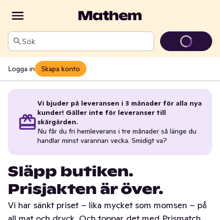
Sök
Logga in
Skapa konto
Vi bjuder på leveransen i 3 månader för alla nya
kunder! Gäller inte för leveranser till
skärgården.
Nu får du fri hemleverans i tre månader så länge du
handlar minst varannan vecka. Smidigt va?
Släpp butiken.
Prisjakten är över.
Vi har sänkt priset – lika mycket som momsen – på
all mat och dryck. Och toppar det med Prismatch