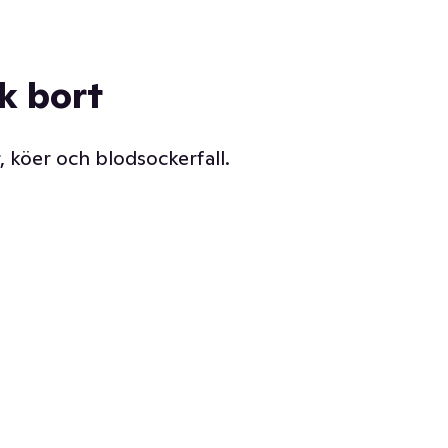
ck bort
, köer och blodsockerfall.
Vår delikatessdisk