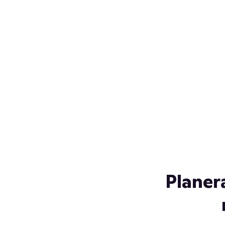
Över 230 glassorter, och vi
s
låter ingen smälta på vägen
Gl
hem. Fyll frysen med dina
gl
favoriter i sommar
so
al
Planer