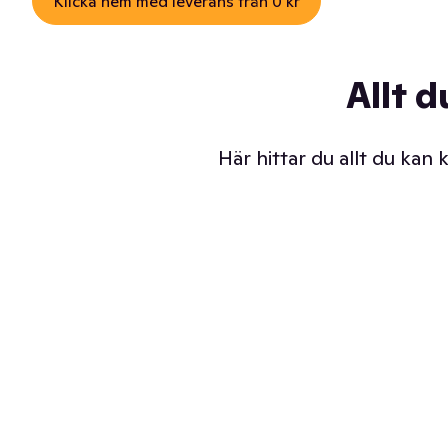
Klicka hem med leverans från 0 kr
Allt d
Här hittar du allt du kan
Iskalla glassar
Sl