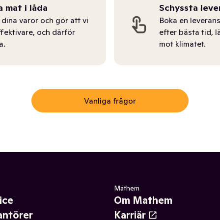
a mat i låda
Schyssta leve
dina varor och gör att vi
Boka en leverans
ffektivare, och därför
efter bästa tid, l
a.
mot klimatet.
Vanliga frågor
Mathem
ice
Om Mathem
antörer
Karriär