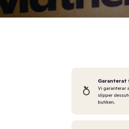
Garanterat 
Vi garanterar a
slipper dessu
butiken.