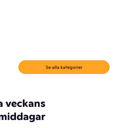
ommar.
Här får du samma varor till
samma lägsta pris som i
öm inte myggspray! Och
matbutiken. Men utan att g
ass. Och saft. Och
till matbutiken
lskydd... Ja, du fattar. Vi har
lt du behöver
Se alla kategorier
a veckans
middagar