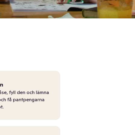
ån
åse, fyll den och lämna
r och få pantpengarna
t.