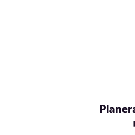
Över 230 glassorter, och vi
s
låter ingen smälta på vägen
Gl
hem. Fyll frysen med dina
gl
favoriter i sommar
so
al
Planer