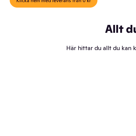
Klicka hem med leverans från 0 kr
Allt d
Här hittar du allt du kan
Iskalla glassar
Sl