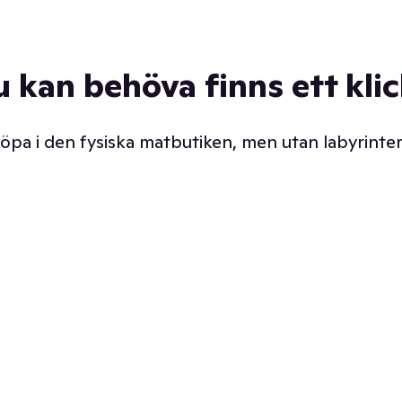
u kan behöva finns ett kli
 köpa i den fysiska matbutiken, men utan labyrinter
äpp butiken. Det är ju
Prismatch med garanti