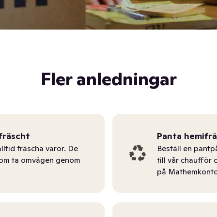
Fler anledningar
fräscht
Panta hemifr
lltid fräscha varor. De
Beställ en pantp
tom ta omvägen genom
till vår chauffö
på Mathemkonto