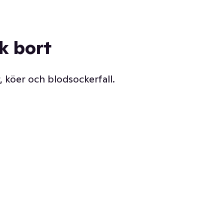
ck bort
, köer och blodsockerfall.
Vår delikatessdisk