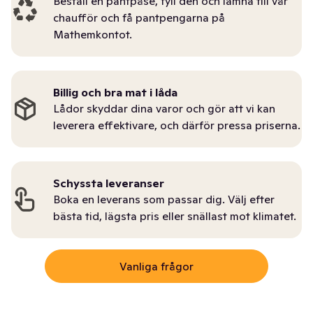
Beställ en pantpåse, fyll den och lämna till vår
chaufför och få pantpengarna på
Mathemkontot.
Billig och bra mat i låda
Lådor skyddar dina varor och gör att vi kan
leverera effektivare, och därför pressa priserna.
Schyssta leveranser
Boka en leverans som passar dig. Välj efter
bästa tid, lägsta pris eller snällast mot klimatet.
Vanliga frågor