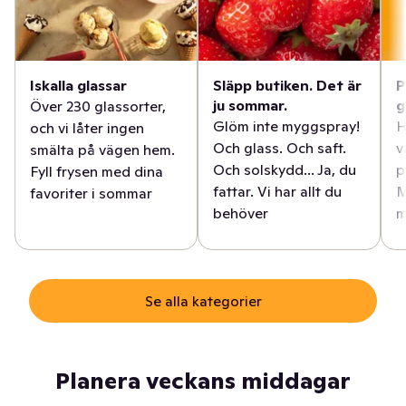
Iskalla glassar
Släpp butiken. Det är
P
ju sommar.
g
Över 230 glassorter,
Glöm inte myggspray!
H
och vi låter ingen
Och glass. Och saft.
v
smälta på vägen hem.
Och solskydd... Ja, du
p
Fyll frysen med dina
fattar. Vi har allt du
M
favoriter i sommar
behöver
m
Se alla kategorier
Planera veckans middagar