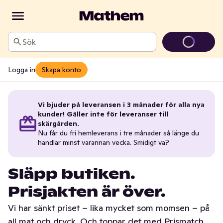
Sök
Logga in
Skapa konto
Vi bjuder på leveransen i 3 månader för alla nya
kunder! Gäller inte för leveranser till
skärgården.
Nu får du fri hemleverans i tre månader så länge du
handlar minst varannan vecka. Smidigt va?
Släpp butiken.
Prisjakten är över.
Vi har sänkt priset – lika mycket som momsen – på
all mat och dryck. Och toppar det med Prismatch