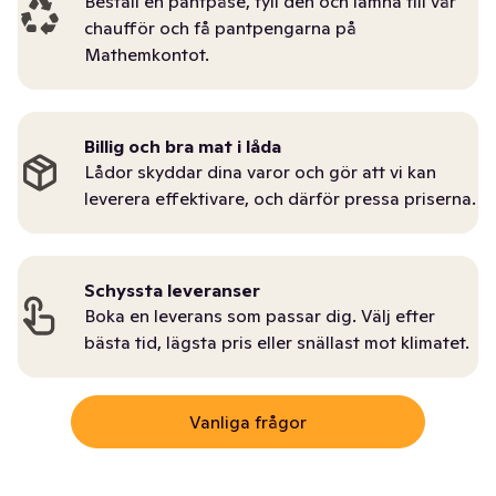
Beställ en pantpåse, fyll den och lämna till vår
chaufför och få pantpengarna på
Mathemkontot.
Billig och bra mat i låda
Lådor skyddar dina varor och gör att vi kan
leverera effektivare, och därför pressa priserna.
Schyssta leveranser
Boka en leverans som passar dig. Välj efter
bästa tid, lägsta pris eller snällast mot klimatet.
Vanliga frågor