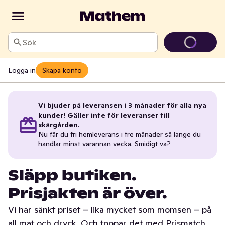
Sök
Logga in
Skapa konto
Vi bjuder på leveransen i 3 månader för alla nya
kunder! Gäller inte för leveranser till
skärgården.
Nu får du fri hemleverans i tre månader så länge du
handlar minst varannan vecka. Smidigt va?
Släpp butiken.
Prisjakten är över.
Vi har sänkt priset – lika mycket som momsen – på
all mat och dryck. Och toppar det med Prismatch