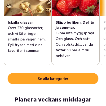
Iskalla glassar
Släpp butiken. Det är
P
ju sommar.
g
Över 230 glassorter,
Glöm inte myggspray!
H
och vi låter ingen
Och glass. Och saft.
v
smälta på vägen hem.
Och solskydd... Ja, du
p
Fyll frysen med dina
fattar. Vi har allt du
M
favoriter i sommar
behöver
m
Se alla kategorier
Planera veckans middagar