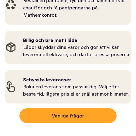
Beställ en pantpåse, fyll den och lämna till vår
chaufför och få pantpengarna på
Mathemkontot.
Billig och bra mat i låda
Lådor skyddar dina varor och gör att vi kan
leverera effektivare, och därför pressa priserna.
Schyssta leveranser
Boka en leverans som passar dig. Välj efter
bästa tid, lägsta pris eller snällast mot klimatet.
Vanliga frågor