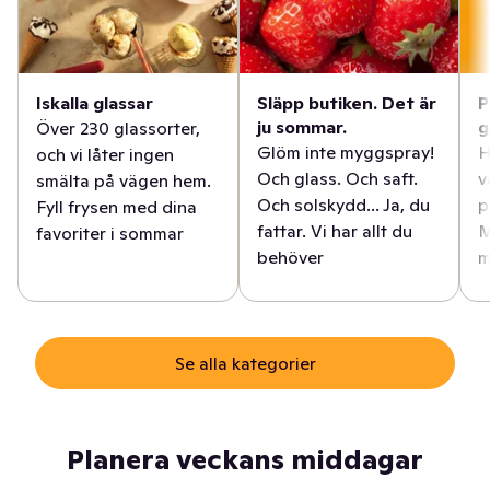
Iskalla glassar
Släpp butiken. Det är
P
ju sommar.
g
Över 230 glassorter,
Glöm inte myggspray!
H
och vi låter ingen
Och glass. Och saft.
v
smälta på vägen hem.
Och solskydd... Ja, du
p
Fyll frysen med dina
fattar. Vi har allt du
M
favoriter i sommar
behöver
m
Se alla kategorier
Planera veckans middagar