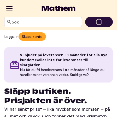
Sök
Logga in
Skapa konto
Vi bjuder på leveransen i 3 månader för alla nya
kunder! Gäller inte för leveranser till
skärgården.
Nu får du fri hemleverans i tre månader så länge du
handlar minst varannan vecka. Smidigt va?
Släpp butiken.
Prisjakten är över.
Vi har sänkt priset – lika mycket som momsen – på
all mat och dryck. Och toppar det med Prismatch