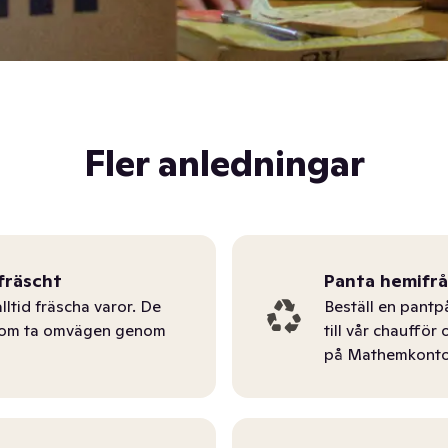
Fler anledningar
fräscht
Panta hemifr
lltid fräscha varor. De
Beställ en pantp
tom ta omvägen genom
till vår chauffö
på Mathemkonto