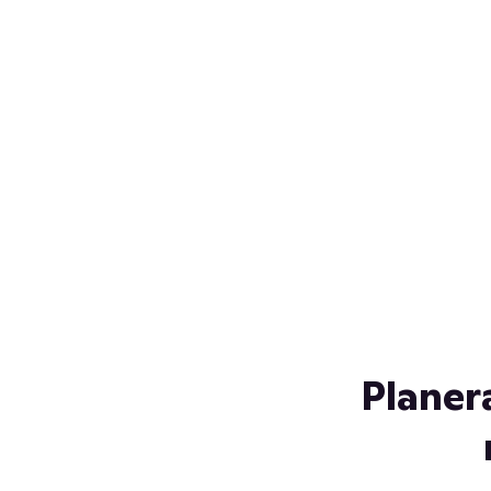
Över 230 glassorter, och vi
s
låter ingen smälta på vägen
Gl
hem. Fyll frysen med dina
gl
favoriter i sommar
so
al
Planer