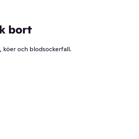
ck bort
, köer och blodsockerfall.
Vår delikatessdisk