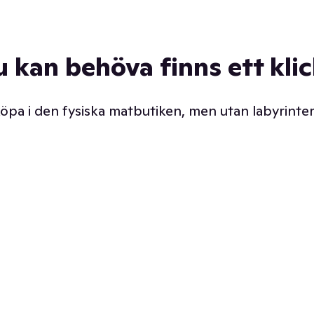
u kan behöva finns ett kli
 köpa i den fysiska matbutiken, men utan labyrinter
äpp butiken. Det är ju
Prismatch med garanti