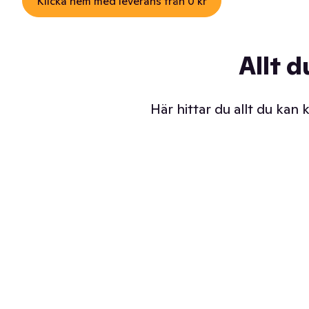
Klicka hem med leverans från 0 kr
Allt d
Här hittar du allt du kan
Iskalla glassar
Sl