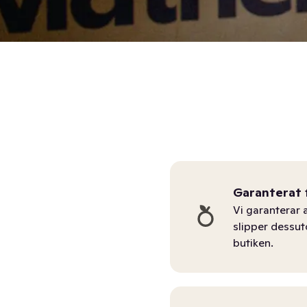
Garanterat 
Vi garanterar a
slipper dessu
butiken.