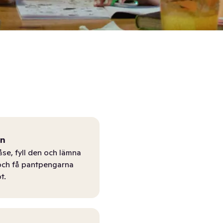
ån
åse, fyll den och lämna
r och få pantpengarna
t.