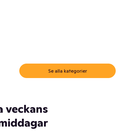
ommar.
Här får du samma varor till
samma lägsta pris som i
öm inte myggspray! Och
matbutiken. Men utan att g
ass. Och saft. Och
till matbutiken
lskydd... Ja, du fattar. Vi har
lt du behöver
Se alla kategorier
a veckans
middagar