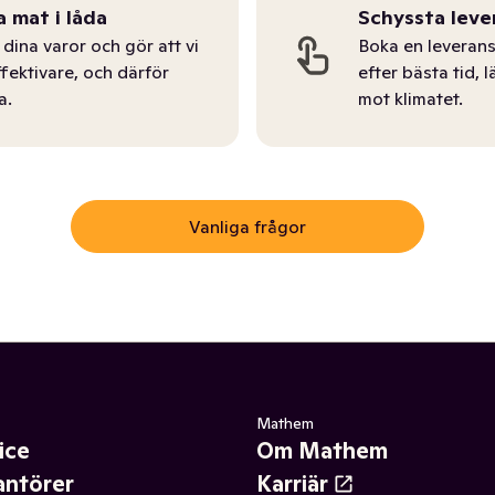
a mat i låda
Schyssta leve
dina varor och gör att vi
Boka en leverans
ffektivare, och därför
efter bästa tid, l
a.
mot klimatet.
Vanliga frågor
Mathem
ice
Om Mathem
antörer
Karriär