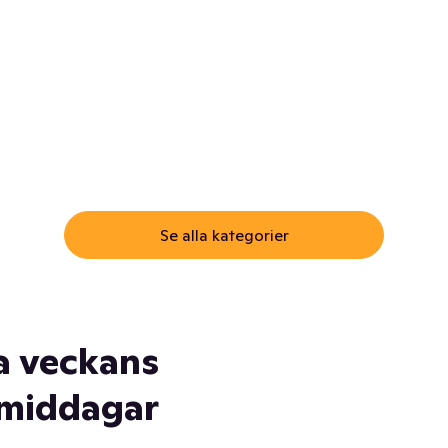
ommar.
Här får du samma varor till
samma lägsta pris som i
öm inte myggspray! Och
matbutiken. Men utan att g
ass. Och saft. Och
till matbutiken
lskydd... Ja, du fattar. Vi har
lt du behöver
Se alla kategorier
a veckans
middagar