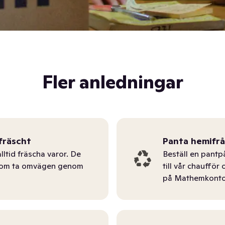
Fler anledningar
fräscht
Panta hemifr
lltid fräscha varor. De
Beställ en pantp
tom ta omvägen genom
till vår chauffö
på Mathemkonto