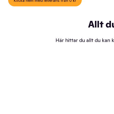
Klicka hem med leverans från 0 kr
Allt d
Här hittar du allt du kan
Iskalla glassar
Sl