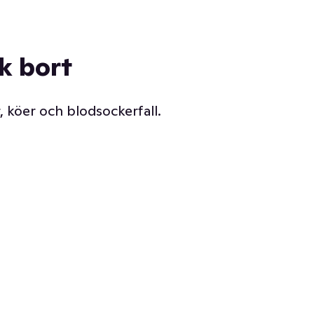
ck bort
, köer och blodsockerfall.
Vår delikatessdisk