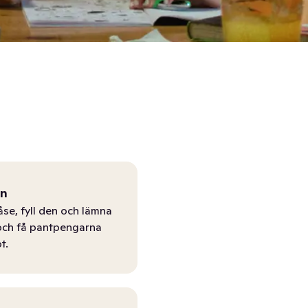
ån
åse, fyll den och lämna
r och få pantpengarna
t.