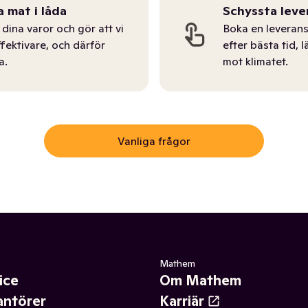
a mat i låda
Schyssta leve
dina varor och gör att vi
Boka en leverans
ffektivare, och därför
efter bästa tid, l
a.
mot klimatet.
Vanliga frågor
Mathem
ice
Om Mathem
antörer
Karriär