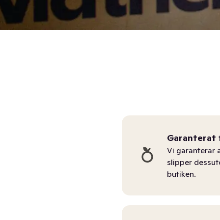
Garanterat 
Vi garanterar a
slipper dessu
butiken.