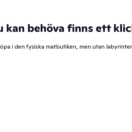
u kan behöva finns ett kli
 köpa i den fysiska matbutiken, men utan labyrinter
äpp butiken. Det är ju
Prismatch med garanti