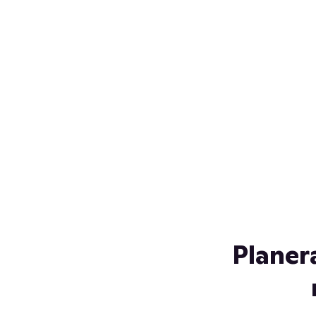
Över 230 glassorter, och vi
s
låter ingen smälta på vägen
Gl
hem. Fyll frysen med dina
gl
favoriter i sommar
so
al
Planer