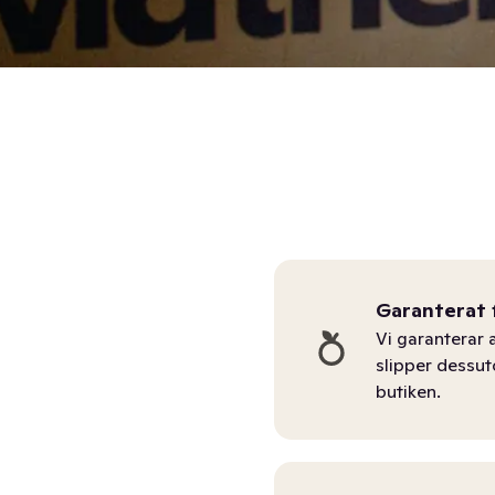
Garanterat 
Vi garanterar a
slipper dessu
butiken.