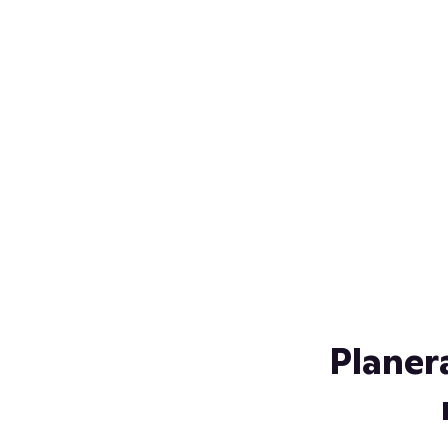
Över 230 glassorter, och vi
s
låter ingen smälta på vägen
Gl
hem. Fyll frysen med dina
gl
favoriter i sommar
so
al
Planer