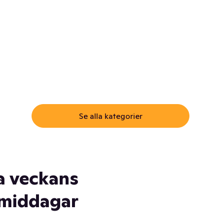
ommar.
Här får du samma varor till
samma lägsta pris som i
öm inte myggspray! Och
matbutiken. Men utan att g
ass. Och saft. Och
till matbutiken
lskydd... Ja, du fattar. Vi har
lt du behöver
Se alla kategorier
a veckans
middagar