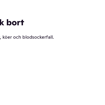
ck bort
, köer och blodsockerfall.
Vår delikatessdisk