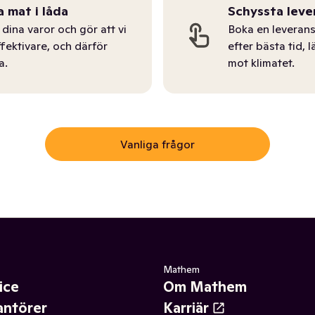
a mat i låda
Schyssta leve
dina varor och gör att vi
Boka en leverans
ffektivare, och därför
efter bästa tid, l
a.
mot klimatet.
Vanliga frågor
Mathem
ice
Om Mathem
antörer
Karriär