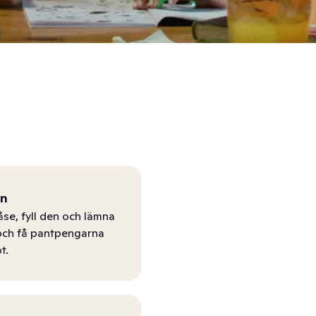
ån
åse, fyll den och lämna
r och få pantpengarna
t.