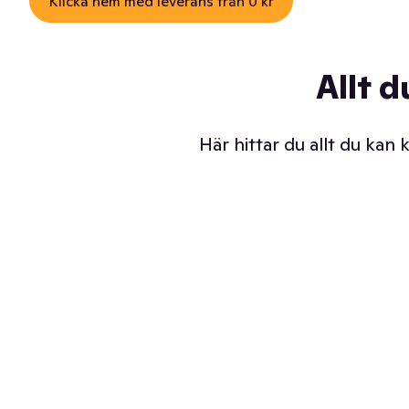
Klicka hem med leverans från 0 kr
Allt d
Här hittar du allt du kan
Iskalla glassar
Sl