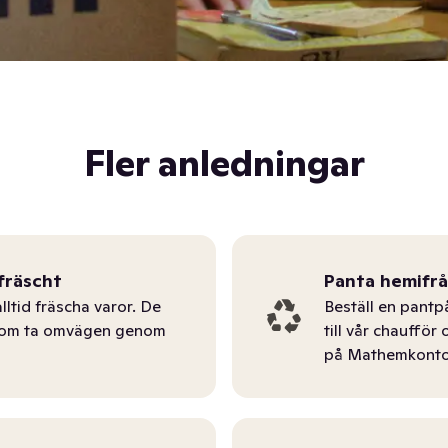
Fler anledningar
fräscht
Panta hemifr
lltid fräscha varor. De
Beställ en pantp
tom ta omvägen genom
till vår chauffö
på Mathemkonto