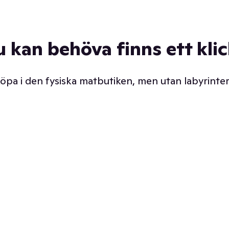
u kan behöva finns ett kli
 köpa i den fysiska matbutiken, men utan labyrinter
äpp butiken. Det är ju
Prismatch med garanti