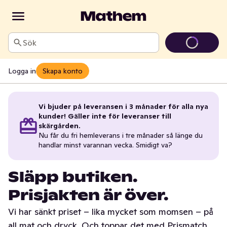
Sök
Logga in
Skapa konto
Vi bjuder på leveransen i 3 månader för alla nya
kunder! Gäller inte för leveranser till
skärgården.
Nu får du fri hemleverans i tre månader så länge du
handlar minst varannan vecka. Smidigt va?
Släpp butiken.
Prisjakten är över.
Vi har sänkt priset – lika mycket som momsen – på
all mat och dryck. Och toppar det med Prismatch