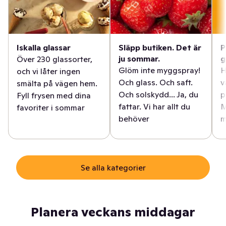
Iskalla glassar
Släpp butiken. Det är
P
ju sommar.
g
Över 230 glassorter,
Glöm inte myggspray!
H
och vi låter ingen
Och glass. Och saft.
v
smälta på vägen hem.
Och solskydd... Ja, du
p
Fyll frysen med dina
fattar. Vi har allt du
M
favoriter i sommar
behöver
m
Se alla kategorier
Planera veckans middagar