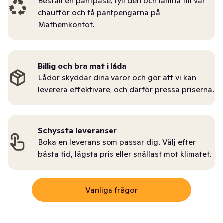
Beställ en pantpåse, fyll den och lämna till vår
chaufför och få pantpengarna på
Mathemkontot.
Billig och bra mat i låda
Lådor skyddar dina varor och gör att vi kan
leverera effektivare, och därför pressa priserna.
Schyssta leveranser
Boka en leverans som passar dig. Välj efter
bästa tid, lägsta pris eller snällast mot klimatet.
Vanliga frågor