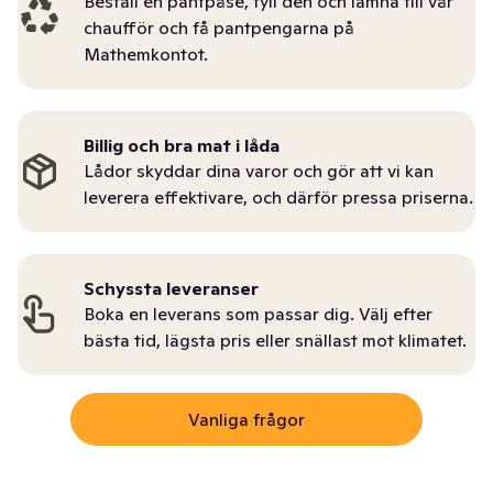
Beställ en pantpåse, fyll den och lämna till vår
chaufför och få pantpengarna på
Mathemkontot.
Billig och bra mat i låda
Lådor skyddar dina varor och gör att vi kan
leverera effektivare, och därför pressa priserna.
Schyssta leveranser
Boka en leverans som passar dig. Välj efter
bästa tid, lägsta pris eller snällast mot klimatet.
Vanliga frågor