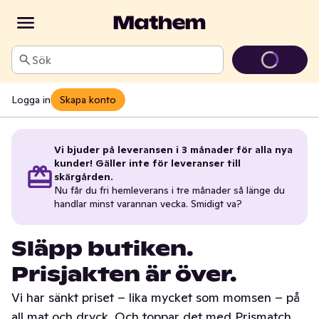
Sök
Logga in
Skapa konto
Vi bjuder på leveransen i 3 månader för alla nya
kunder! Gäller inte för leveranser till
skärgården.
Nu får du fri hemleverans i tre månader så länge du
handlar minst varannan vecka. Smidigt va?
Släpp butiken.
Prisjakten är över.
Vi har sänkt priset – lika mycket som momsen – på
all mat och dryck. Och toppar det med Prismatch