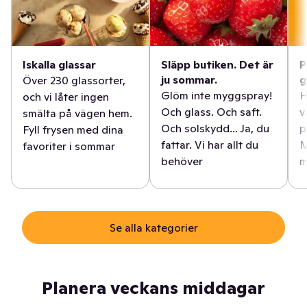
Iskalla glassar
Släpp butiken. Det är
P
ju sommar.
g
Över 230 glassorter,
Glöm inte myggspray!
H
och vi låter ingen
Och glass. Och saft.
v
smälta på vägen hem.
Och solskydd... Ja, du
p
Fyll frysen med dina
fattar. Vi har allt du
M
favoriter i sommar
behöver
m
Se alla kategorier
Planera veckans middagar